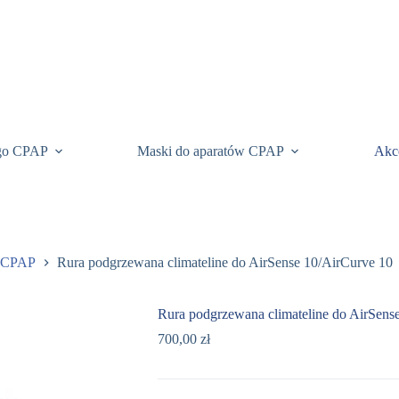
ego CPAP
Maski do aparatów CPAP
Akc
w CPAP
Rura podgrzewana climateline do AirSense 10/AirCurve 10
Rura podgrzewana climateline do AirSens
700,00
zł