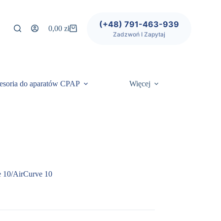
(+48) 791-463-939
0,00
zł
Koszyk
Zadzwoń I Zapytaj
esoria do aparatów CPAP
Więcej
e 10/AirCurve 10