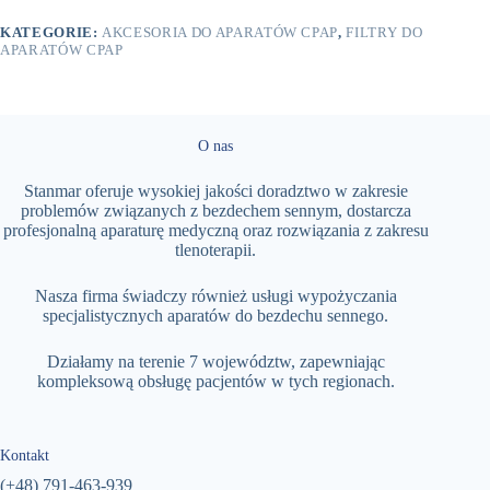
12
szt
KATEGORIE:
AKCESORIA DO APARATÓW CPAP
,
FILTRY DO
APARATÓW CPAP
O nas
Stanmar oferuje wysokiej jakości doradztwo w zakresie
problemów związanych z bezdechem sennym, dostarcza
profesjonalną aparaturę medyczną oraz rozwiązania z zakresu
tlenoterapii.
Nasza firma świadczy również usługi wypożyczania
specjalistycznych aparatów do bezdechu sennego.
Działamy na terenie 7 województw, zapewniając
kompleksową obsługę pacjentów w tych regionach.
Kontakt
(+48)
791-463-939