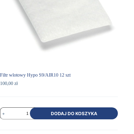
Filtr wlotowy Hypo S9/AIR10 12 szt
100,00
zł
ilość
DODAJ DO KOSZYKA
Filtr
wlotowy
Hypo
S9/AIR10