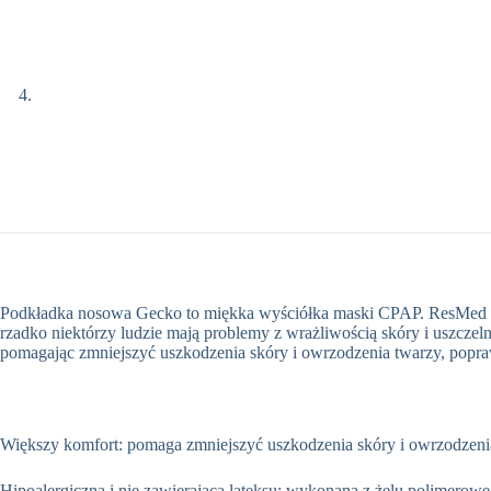
Podkładka nosowa Gecko to miękka wyściółka maski CPAP. ResMed dok
rzadko niektórzy ludzie mają problemy z wrażliwością skóry i uszcze
pomagając zmniejszyć uszkodzenia skóry i owrzodzenia twarzy, popraw
Większy komfort: pomaga zmniejszyć uszkodzenia skóry i owrzodzenia
Hipoalergiczna i nie zawierająca lateksu: wykonana z żelu polimerow