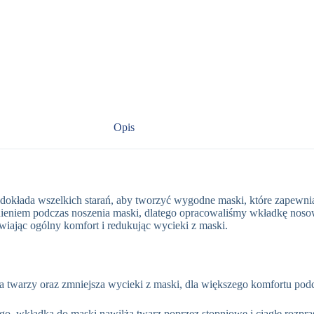
Opis
łada wszelkich starań, aby tworzyć wygodne maski, które zapewniaj
lnieniem podczas noszenia maski, dlatego opracowaliśmy wkładkę nosow
iając ogólny komfort i redukując wycieki z maski.
 twarzy oraz zmniejsza wycieki z maski, dla większego komfortu podc
ego, wkładka do maski nawilża twarz poprzez stopniowe i ciągłe rozpr