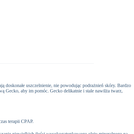
ą doskonałe uszczelnienie, nie powodując podrażnień skóry. Bardzo
ą Gecko, aby im pomóc. Gecko delikatnie i stale nawilża twarz,
zas terapii CPAP.
aszanie niewielkich ilości wysokogatunkowego oleju mineralnego na