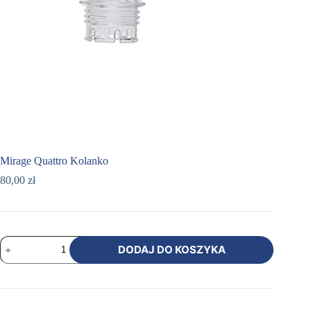
Mirage Quattro Kolanko
80,00
zł
ilość
DODAJ DO KOSZYKA
Mirage
Quattro
Kolanko