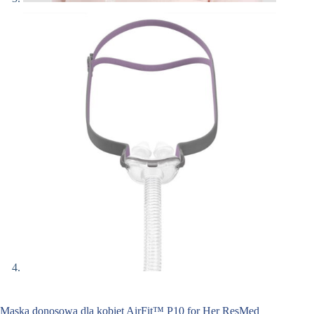
Maska donosowa dla kobiet AirFit™ P10 for Her ResMed