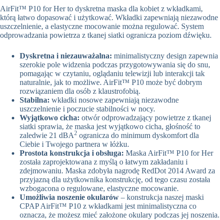
AirFit™ P10 for Her to dyskretna maska dla kobiet z wkładkami,
którą łatwo dopasować i użytkować. Wkładki zapewniają niezawodne
uszczelnienie, a elastyczne mocowanie można regulować. System
odprowadzania powietrza z tkanej siatki ogranicza poziom dźwięku.
Dyskretna i niezauważalna:
minimalistyczny design zapewnia
szerokie pole widzenia podczas przygotowywania się do snu,
pomagając w czytaniu, oglądaniu telewizji lub interakcji tak
naturalnie, jak to możliwe. AirFit™ P10 może być dobrym
rozwiązaniem dla osób z klaustrofobią.
Stabilna:
wkładki nosowe zapewniają niezawodne
uszczelnienie i poczucie stabilności w nocy.
Wyjątkowo cicha:
otwór odprowadzający powietrze z tkanej
siatki sprawia, że maska jest wyjątkowo cicha, głośność to
2
zaledwie 21 dBA
ogranicza do minimum dyskomfort dla
Ciebie i Twojego partnera w łóżku.
Prostota konstrukcja i obsługa:
Maska AirFit™ P10 for Her
została zaprojektowana z myślą o łatwym zakładaniu i
zdejmowaniu. Maska zdobyła nagrodę RedDot 2014 Award za
przyjazną dla użytkownika konstrukcję, od tego czasu została
wzbogacona o regulowane, elastyczne mocowanie.
Umożliwia noszenie okularów
– konstrukcja naszej maski
CPAP AirFit™ P10 z wkładkami jest minimalistyczna co
oznacza, że możesz mieć założone okulary podczas jej noszenia.