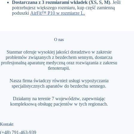
Dostarczana z 3 rozmiarami wkładek (XS, S, M)
. Jeśli
potrzebujesz większego rozmiaru, kup część zamienną
poduszki
AirFit™ P10 w rozmiarze L
.
O nas
Stanmar oferuje wysokiej jakości doradztwo w zakresie
problemów związanych z bezdechem sennym, dostarcza
profesjonalną aparaturę medyczną oraz rozwiązania z zakresu
tlenoterapii.
Nasza firma świadczy również usługi wypożyczania
specjalistycznych aparatów do bezdechu sennego.
Działamy na terenie 7 województw, zapewniając
kompleksową obsługę pacjentów w tych regionach.
Kontakt
(+48)
791-463-939