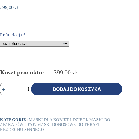
399,00
zł
Refundacja
*
Koszt produktu:
399,00
zł
ilość
DODAJ DO KOSZYKA
Maska
donosowa
dla
kobiet
AirFit™
P10
KATEGORIE:
MASKI DLA KOBIET I DZIECI
,
MASKI DO
for
APARATÓW CPAP
,
MASKI DONOSOWE DO TERAPII
Her
BEZDECHU SENNEGO
ResMed