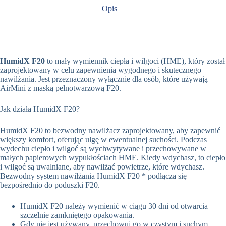
Opis
HumidX F20
to mały wymiennik ciepła i wilgoci (HME), który został
zaprojektowany w celu zapewnienia wygodnego i skutecznego
nawilżania.
Jest przeznaczony wyłącznie dla osób, które używają
AirMini z maską pełnotwarzową F20.
Jak działa HumidX F20?
HumidX F20 to bezwodny nawilżacz zaprojektowany, aby zapewnić
większy komfort, oferując ulgę w ewentualnej suchości. Podczas
wydechu ciepło i wilgoć są wychwytywane i przechowywane w
małych papierowych wypukłościach HME. Kiedy wdychasz, to ciepło
i wilgoć są uwalniane, aby nawilżać powietrze, które wdychasz.
Bezwodny system nawilżania HumidX F20 * podłącza się
bezpośrednio do poduszki F20.
HumidX F20 należy wymienić w ciągu 30 dni od otwarcia
szczelnie zamkniętego opakowania.
Gdy nie jest używany, przechowuj go w czystym i suchym