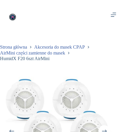
Przejdź
do
treści
Strona główna
Akcesoria do masek CPAP
AirMini części zamienne do masek
HumidX F20 6szt AirMini