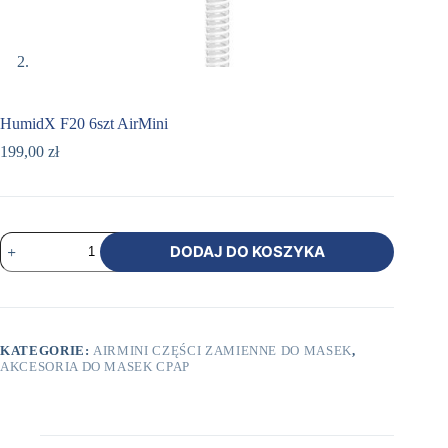
HumidX F20 6szt AirMini
199,00
zł
ilość
DODAJ DO KOSZYKA
HumidX
F20
6szt
AirMini
KATEGORIE:
AIRMINI CZĘŚCI ZAMIENNE DO MASEK
,
AKCESORIA DO MASEK CPAP