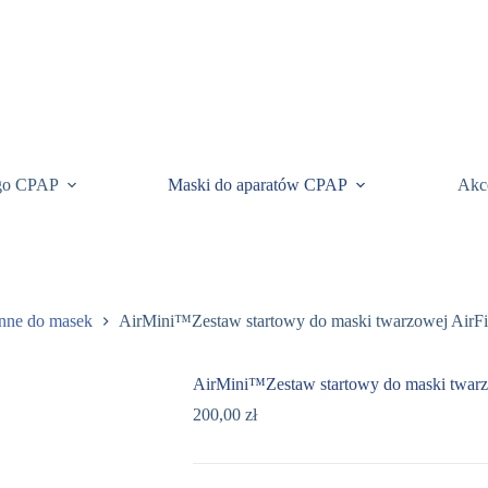
ego CPAP
Maski do aparatów CPAP
Akc
enne do masek
AirMini™Zestaw startowy do maski twarzowej AirF
AirMini™Zestaw startowy do maski twar
200,00
zł