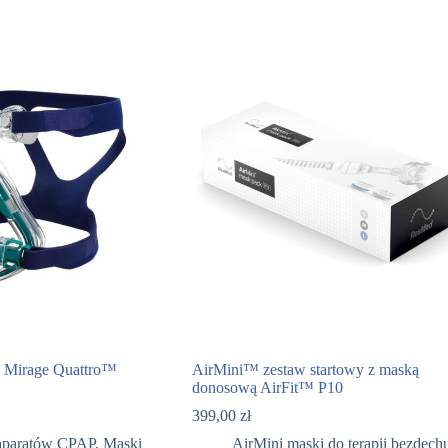
 Mirage Quattro™
AirMini™ zestaw startowy z maską
donosową AirFit™ P10
399,00
zł
aparatów CPAP
,
Maski
AirMini maski do terapii bezdech