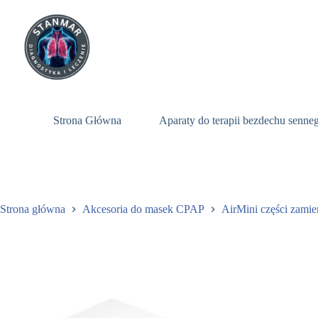
Przejdź
do
treści
Strona Główna
Aparaty do terapii bezdechu senn
Strona główna
Akcesoria do masek CPAP
AirMini części zami