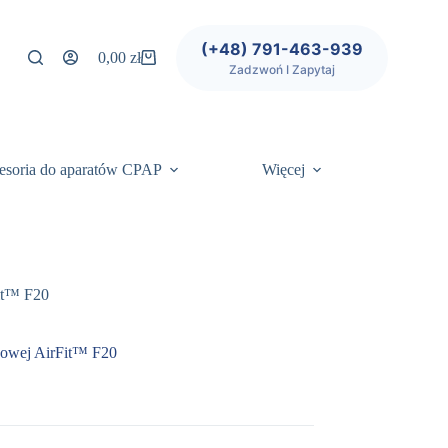
(+48) 791-463-939
0,00
zł
Koszyk
Zadzwoń I Zapytaj
esoria do aparatów CPAP
Więcej
it™ F20
zowej AirFit™ F20