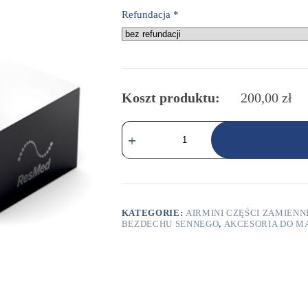
Refundacja
*
Koszt produktu:
200,00
zł
ilość
AirMini™Zestaw
startowy
do
maski
twarzowej
AirFit™
F20
KATEGORIE:
AIRMINI CZĘŚCI ZAMIENN
BEZDECHU SENNEGO
,
AKCESORIA DO M