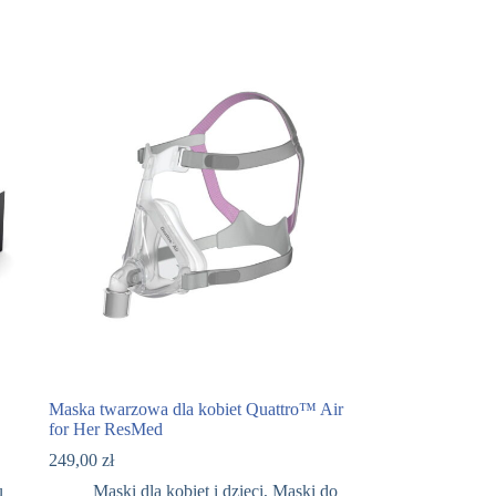
Maska twarzowa dla kobiet Quattro™ Air
for Her ResMed
249,00
zł
u
Maski dla kobiet i dzieci
,
Maski do