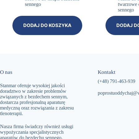
sennego
twarzowe d
sennego
DODAJ DO KOSZYKA
DODAJ D
O nas
Kontakt
(+48)
791-463-939
Stanmar oferuje wysokiej jakości
doradztwo w zakresie problemów
poprostuoddychaj@
związanych z bezdechem sennym,
dostarcza profesjonalną aparaturę
medyczną oraz rozwiązania z zakresu
tlenoterapii.
Nasza firma świadczy również usługi
wypożyczania specjalistycznych
aparatów do bezdechu sennego.