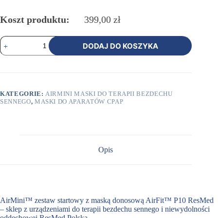
Koszt produktu:
399,00
zł
ilość
DODAJ DO KOSZYKA
AirMini™
zestaw
startowy
z
maską
donosową
KATEGORIE:
AIRMINI MASKI DO TERAPII BEZDECHU
AirFit™
SENNEGO
,
MASKI DO APARATÓW CPAP
P10
Opis
AirMini™ zestaw startowy z maską donosową AirFit™ P10 ResMed
– sklep z urządzeniami do terapii bezdechu sennego i niewydolności
oddechowej ResMed Polska