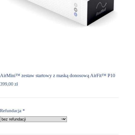
AirMini™ zestaw startowy z maską donosową AirFit™ P10
399,00
zł
Refundacja
*