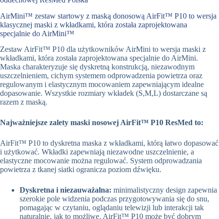
AirMini™ zestaw startowy z maską donosową AirFit™ P10 to wersja
klasycznej maski z wkładkami, która została zaprojektowana
specjalnie do AirMini™
Zestaw AirFit™ P10 dla użytkowników AirMini to wersja maski z
wkładkami, która została zaprojektowana specjalnie do AirMini.
Maska charakteryzuje się dyskretną konstrukcją, niezawodnym
uszczelnieniem, cichym systemem odprowadzenia powietrza oraz
regulowanym i elastycznym mocowaniem zapewniającym idealne
dopasowanie. Wszystkie rozmiary wkładek (S,M,L) dostarczane są
razem z maską.
Najważniejsze zalety maski nosowej AirFit™ P10 ResMed to:
AirFit™ P10 to dyskretna maska z wkładkami, którą łatwo dopasować
i użytkować. Wkładki zapewniają niezawodne uszczelnienie, a
elastyczne mocowanie można regulować. System odprowadzania
powietrza z tkanej siatki ogranicza poziom dźwięku.
Dyskretna i niezauważalna:
minimalistyczny design zapewnia
szerokie pole widzenia podczas przygotowywania się do snu,
pomagając w czytaniu, oglądaniu telewizji lub interakcji tak
naturalnie, jak to możliwe. AirFit™ P10 może być dobrym