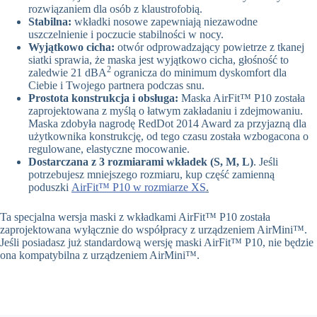
rozwiązaniem dla osób z klaustrofobią.
Stabilna:
wkładki nosowe zapewniają niezawodne
uszczelnienie i poczucie stabilności w nocy.
Wyjątkowo cicha:
otwór odprowadzający powietrze z tkanej
siatki sprawia, że maska jest wyjątkowo cicha, głośność to
2
zaledwie 21 dBA
ogranicza do minimum dyskomfort dla
Ciebie i Twojego partnera podczas snu.
Prostota konstrukcja i obsługa:
Maska AirFit™ P10 została
zaprojektowana z myślą o łatwym zakładaniu i zdejmowaniu.
Maska zdobyła nagrodę RedDot 2014 Award za przyjazną dla
użytkownika konstrukcję, od tego czasu została wzbogacona o
regulowane, elastyczne mocowanie.
Dostarczana z 3 rozmiarami wkładek (S, M, L)
. Jeśli
potrzebujesz mniejszego rozmiaru, kup część zamienną
poduszki
AirFit™ P10 w rozmiarze XS
.
Ta specjalna wersja maski z wkładkami AirFit™ P10 została
zaprojektowana wyłącznie do współpracy z urządzeniem AirMini™.
Jeśli posiadasz już standardową wersję maski AirFit™ P10, nie będzie
ona kompatybilna z urządzeniem AirMini™.