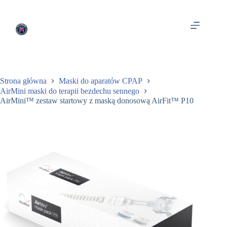
Przejdź
do
treści
Strona główna
Maski do aparatów CPAP
AirMini maski do terapii bezdechu sennego
AirMini™ zestaw startowy z maską donosową AirFit™ P10